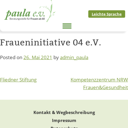
Skip
to
Leichte Sprache
content
Fraueninitiative 04 e.V.
Posted on
26. Mai 2021
by
admin_paula
Beitragsnavigation
Fliedner Stiftung
Kompetenzzentrum NRW
Frauen&Gesundheit
Kontakt & Wegbeschreibung
Impressum